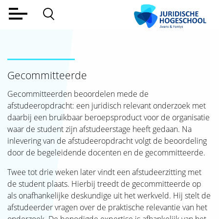
Home
Voltijd
Gecommitteerde
Deeltijd
Gecommitteerden beoordelen mede de
Werkveld
afstudeeropdracht: een juridisch relevant onderzoek met
daarbij een bruikbaar beroepsproduct voor de organisatie
Alumni
waar de student zijn afstudeerstage heeft gedaan. Na
Lectoraat
inlevering van de afstudeeropdracht volgt de beoordeling
door de begeleidende docenten en de gecommitteerde.
Over ons
Twee tot drie weken later vindt een afstudeerzitting met
Aanmelden
de student plaats. Hierbij treedt de gecommitteerde op
als onafhankelijke deskundige uit het werkveld. Hij stelt de
Contact
afstudeerder vragen over de praktische relevantie van het