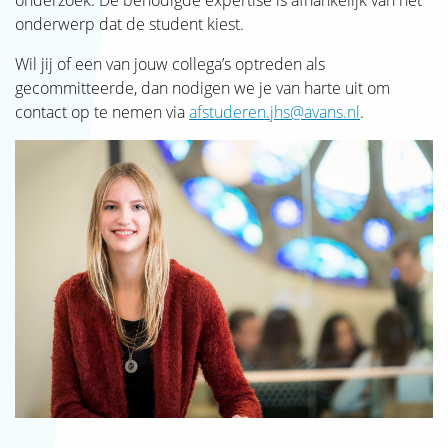
onderzoek. De benodigde expertise is afhankelijk van het
SJAK
onderwerp dat de student kiest.
Wil jij of een van jouw collega’s optreden als
gecommitteerde, dan nodigen we je van harte uit om
contact op te nemen via
afstuderen.jhs@avans.nl
.