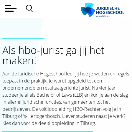
Home
Voltijd
Deeltijd
Als hbo-jurist ga jij het
maken!
Werkveld
Alumni
Aan de Juridische Hogeschool leer jij hoe je wetten en regels
toepast in de praktijk. Je wordt opgeleid tot een
Lectoraat
ondernemende en resultaatgerichte jurist. Na vier jaar
studeer je af als Bachelor of Laws (LLB) en kun je aan de slag
Over ons
in allerlei juridische functies, van gemeenten tot het
bedrijfsleven. De voltijdopleiding HBO-Rechten volg je in
Aanmelden
Tilburg of ’s-Hertogenbosch. Liever studeren naast je werk?
Contact
Kies dan voor de deeltijdopleiding in Tilburg.