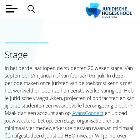
Home
Voltijd
Deeltijd
Stage
Werkveld
In het derde jaar lopen de studenten 20 weken stage. Van
Alumni
september t/m januari of van februari t/m juli. In deze
periode maken onze juristen van de toekomst kennis met
Lectoraat
het werkveld en doen ze hun eerste werkervaring op. Heb
je juridische vraagstukken, projecten of opdrachten en kan
Over ons
jij onze studenten een waardevolle leeromgeving bieden?
Maak dan een account aan op
AvansConnect
en upload
Aanmelden
jouw vacature. Let op; een stage-organisatie dient uit
minimaal vier medewerkers te bestaan (waarvan minimaal
Contact
één afgestudeerd jurist op HBO-niveau). Wil je hierover