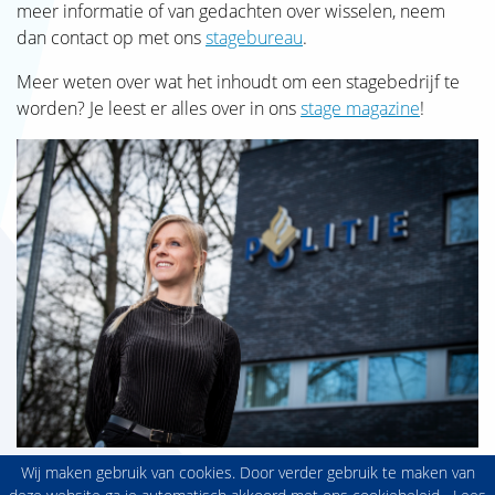
SJAK
meer informatie of van gedachten over wisselen, neem
dan contact op met ons
stagebureau
.
Meer weten over wat het inhoudt om een stagebedrijf te
worden? Je leest er alles over in ons
stage magazine
!
Wij maken gebruik van cookies. Door verder gebruik te maken van