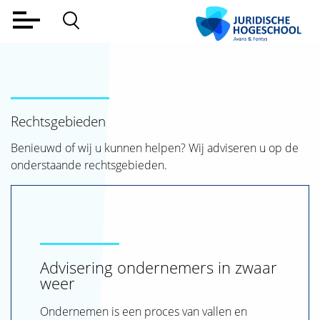
Home
Voltijd
Deeltijd
Rechtsgebieden
Werkveld
Benieuwd of wij u kunnen helpen? Wij adviseren u op de
onderstaande rechtsgebieden.
Alumni
Lectoraat
Over ons
Aanmelden
Advisering ondernemers in zwaar
weer
Contact
Ondernemen is een proces van vallen en