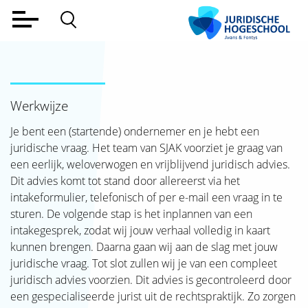
Home
Voltijd
Werkwijze
Deeltijd
Je bent een (startende) ondernemer en je hebt een
Werkveld
juridische vraag. Het team van SJAK voorziet je graag van
een eerlijk, weloverwogen en vrijblijvend juridisch advies.
Alumni
Dit advies komt tot stand door allereerst via het
Lectoraat
intakeformulier, telefonisch of per e-mail een vraag in te
sturen. De volgende stap is het inplannen van een
Over ons
intakegesprek, zodat wij jouw verhaal volledig in kaart
kunnen brengen. Daarna gaan wij aan de slag met jouw
Aanmelden
juridische vraag. Tot slot zullen wij je van een compleet
juridisch advies voorzien. Dit advies is gecontroleerd door
Contact
een gespecialiseerde jurist uit de rechtspraktijk. Zo zorgen