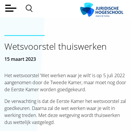
Home
Voltijd
Wetsvoorstel thuiswerken
Deeltijd
Werkveld
15 maart 2023
Alumni
Het wetsvoorstel ‘Wet werken waar je wilt’ is op 5 juli 2022
aangenomen door de Tweede Kamer, maar moet nog door
Lectoraat
de Eerste Kamer worden goedgekeurd.
Over ons
De verwachting is dat de Eerste Kamer het wetsvoorstel zal
goedkeuren. Daarna zal de wet werken waar je wilt in
Aanmelden
werking treden. Met deze wetgeving wordt thuiswerken
Contact
dus wettelijk vastgelegd.