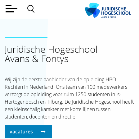
Home
Voltijd
Juridische Hogeschool
Deeltijd
Avans & Fontys
Werkveld
Alumni
Wij zijn de eerste aanbieder van de opleiding HBO-
Rechten in Nederland. Ons team van 100 medewerkers
Lectoraat
verzorgt de opleiding voor ruim 1250 studenten in 's-
Over ons
Hertogenbosch en Tilburg. De Juridische Hogeschool heeft
een kleinschalig karakter met korte lijnen tussen
Aanmelden
studenten, docenten en directie.
Contact
vacatures