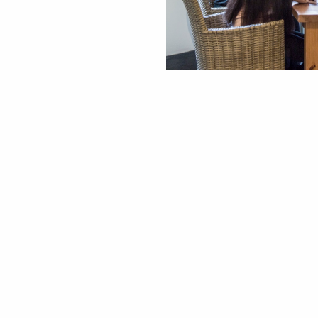
w
g
E
b
D
D
B
a
m
g
D
in
(
V
v
k
D