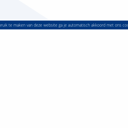
bruik te maken van deze website ga je automatisch akkoord met ons co
Juridische Hogeschool
ch:
08852 56454
Directie & Bestuur
8850 78200
Vacatures
: +31625493728
Stage & afstuderen
hogeschool@fontys.nl
Lectoraten
Statuten en reglementen
Privacyverklaring