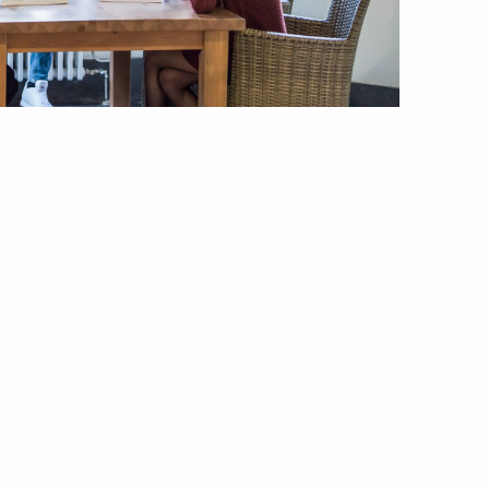
ederzijds
oedvinden
enmanszaak of
v?
eliveroo-arrest
atalek en de AVG
eëindiging van de
rbeidsovereenkomst
et wederzijds
oedvinden
e kantonrechter
 de civiele
dagvaarding)procedure
erplichte
erduurzaming
antoorgebouwen
e curator