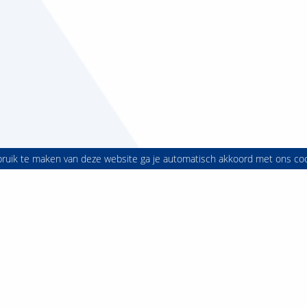
bruik te maken van deze website ga je automatisch akkoord met ons co
Juridische Hogeschool
ch:
08852 56454
Directie & Bestuur
8850 78200
Vacatures
: +31625493728
Stage & afstuderen