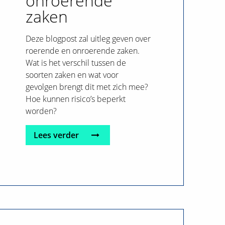
onroerende
wederzijds
zaken
goedvinden
Eenmanszaak of
Deze blogpost zal uitleg geven over
bv?
roerende en onroerende zaken.
Wat is het verschil tussen de
Deliveroo-arrest
soorten zaken en wat voor
Datalek en de AVG
gevolgen brengt dit met zich mee?
Beëindiging van de
Hoe kunnen risico’s beperkt
arbeidsovereenkomst
worden?
met wederzijds
goedvinden
Lees verder
De kantonrechter
in de civiele
(dagvaarding)procedure
Verplichte
verduurzaming
kantoorgebouwen
De curator