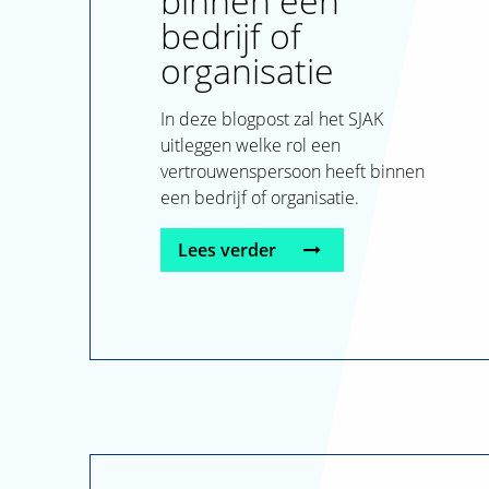
binnen een
Mediatheek
Open dagen
bedrijf of
Hogeschool
deeltijd
Sportfaciliteiten
organisatie
Open dagen en
Vragen?
proefstuderen
In deze blogpost zal het SJAK
uitleggen welke rol een
vertrouwenspersoon heeft binnen
een bedrijf of organisatie.
Lees verder