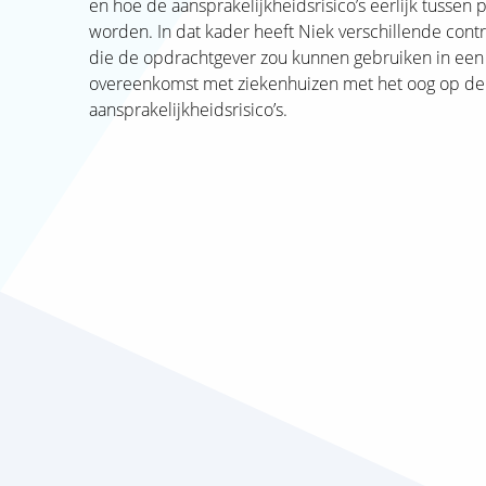
en hoe de aansprakelijkheidsrisico’s eerlijk tussen
Mediatheek
Open dagen
Hogeschool
worden. In dat kader heeft Niek verschillende con
deeltijd
Sportfaciliteiten
die de opdrachtgever zou kunnen gebruiken in een 
Open dagen en
Vragen?
proefstuderen
overeenkomst met ziekenhuizen met het oog op de 
aansprakelijkheidsrisico’s.