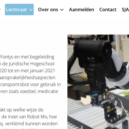
Lectoraat
Over ons
Aanmelden
Contact
SJ
Recht en Digitale
technologie
contact
estival &
Recht en Digitale
Lector en leden
Vacatures
Docent-coach HBO
Lector en leden
O
V
technologie
kenniskring
Rechten (0,7-0,9
kenniskring
b
etwerk
Bestuur en directie
R
n Fontys en met begeleiding
omst
FTE)
o
Recht en Veiligheid
Actualiteiten en
Projecten
an de Juridische Hogeschool
es hbo-
Overzicht
C
projecten
O
20 tot en met januari 2021
werkveldadviesraad
Publicaties
s
B
 aansprakelijkheidsaspecten
k
Statuten en
Afstudeeropdrachten
ransportrobot voor gebruik in
a
reglementen
Actualiteiten
eren zoals voedsel, medicatie
v
Onderwijs
R
o
Copy of
akt op welke wijze de
Actualiteiten
j de inzet van Robot Mo, hoe
O
s
c.q. verkleind kunnen worden
o