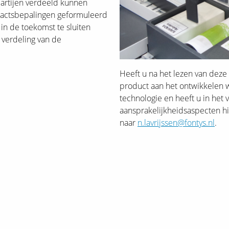
 partijen verdeeld kunnen
w
tractsbepalingen geformuleerd
g
in de toekomst te sluiten
E
verdeling van de
b
D
Heeft u na het lezen van deze 
D
product aan het ontwikkelen w
B
technologie en heeft u in het
a
aansprakelijkheidsaspecten hi
m
naar
n.lavrijssen@fontys.nl
.
g
D
in
(
V
v
k
D