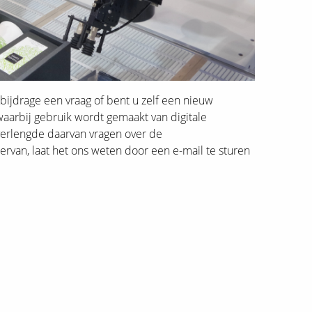
ederzijds
oedvinden
enmanszaak of
v?
eliveroo-arrest
bijdrage een vraag of bent u zelf een nieuw
atalek en de AVG
aarbij gebruik wordt gemaakt van digitale
eëindiging van de
 verlengde daarvan vragen over de
rbeidsovereenkomst
ervan, laat het ons weten door een e-mail te sturen
et wederzijds
oedvinden
e kantonrechter
 de civiele
dagvaarding)procedure
erplichte
erduurzaming
antoorgebouwen
e curator