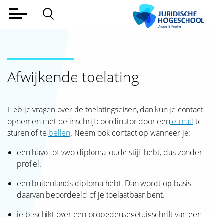
Home
Voltijd
Afwijkende toelating
Deeltijd
Werkveld
Heb je vragen over de toelatingseisen, dan kun je contact
Alumni
opnemen met de inschrijfcoördinator door een
e-mail
te
sturen of te
bellen
. Neem ook contact op wanneer je:
Lectoraat
een havo- of vwo-diploma 'oude stijl' hebt, dus zonder
Over ons
profiel.
Aanmelden
een buitenlands diploma hebt. Dan wordt op basis
daarvan beoordeeld of je toelaatbaar bent.
Contact
je beschikt over een propedeusegetuigschrift van een