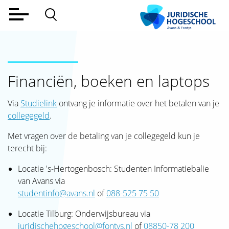
Home
Voltijd
Financiën, boeken en laptops
Deeltijd
Werkveld
Via
Studielink
ontvang je informatie over het betalen van je
collegegeld
.
Alumni
Met vragen over de betaling van je collegegeld kun je
Lectoraat
terecht bij:
Over ons
Locatie 's-Hertogenbosch: Studenten Informatiebalie
van Avans via
Aanmelden
studentinfo@avans.nl
of
088-525 75 50
Contact
Locatie Tilburg: Onderwijsbureau via
juridischehogeschool@fontys.nl
of
08850-78 200