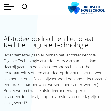
Home
Voltijd
Afstudeeropdrachten Lectoraat
Deeltijd
Recht en Digitale Technologie
Werkveld
Ieder semester gaan er binnen het lectoraat Recht &
Alumni
Digitale Technologie afstudeerders van start. Het kan
daarbij gaan om een afstudeeropdracht vanuit het
Lectoraat
lectoraat zelf is of een afstudeeropdracht uit het netwerk
van het lectoraat (zoals bijvoorbeeld een ander lectoraat of
Over ons
een praktijkpartner waar we veel mee samen werken).
Benieuwd met welke afstudeeronderwerpen de
Aanmelden
afstudeerders de afgelopen semsters aan de slag zijn of
Contact
zijn geweest?