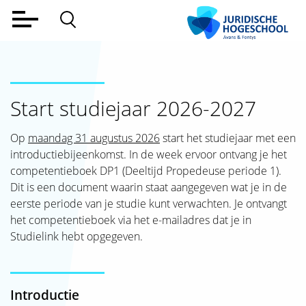
Home
Voltijd
Start studiejaar 2026-2027
Deeltijd
Werkveld
Op
maandag 31 augustus 2026
start het studiejaar met een
introductiebijeenkomst. In de week ervoor ontvang je het
Alumni
competentieboek DP1 (Deeltijd Propedeuse periode 1).
Dit is een document waarin staat aangegeven wat je in de
Lectoraat
eerste periode van je studie kunt verwachten. Je ontvangt
het competentieboek via het e-mailadres dat je in
Over ons
Studielink hebt opgegeven.
Aanmelden
Contact
Introductie