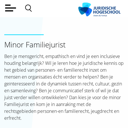
Home
Voltijd
Minor Familiejurist
Deeltijd
Ben je mensgericht, empathisch en vind je een inclusieve
Werkveld
houding belangrijk? Wil je leren hoe je juridische kennis op
Alumni
het gebied van personen- en familierecht inzet om
mensen en organisaties écht verder te helpen? Ben je
Lectoraat
geïnteresseerd in de dynamiek tussen recht, cultuur, gezin
en samenleving? Ben je communicatief sterk of wil je dat
Over ons
juist verder willen ontwikkelen? Dan kies je voor de minor
Familiejurist en kom je in aanraking met de
Aanmelden
rechtsgebieden personen-en familierecht, jeugdrecht en
erfrecht.
Contact