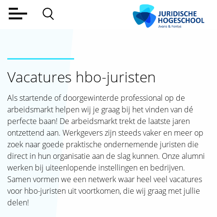
Home
Voltijd
Vacatures hbo-juristen
Deeltijd
Werkveld
Als startende of doorgewinterde professional op de
arbeidsmarkt helpen wij je graag bij het vinden van dé
Alumni
perfecte baan! De arbeidsmarkt trekt de laatste jaren
ontzettend aan. Werkgevers zijn steeds vaker en meer op
Lectoraat
zoek naar goede praktische ondernemende juristen die
direct in hun organisatie aan de slag kunnen. Onze alumni
Over ons
werken bij uiteenlopende instellingen en bedrijven.
Samen vormen we een netwerk waar heel veel vacatures
Aanmelden
voor hbo-juristen uit voortkomen, die wij graag met jullie
Contact
delen!