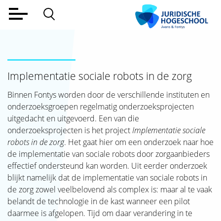
Home
Voltijd
Implementatie sociale robots in de zorg
Deeltijd
Binnen Fontys worden door de verschillende instituten en
Werkveld
onderzoeksgroepen regelmatig onderzoeksprojecten
uitgedacht en uitgevoerd. Een van die
Alumni
onderzoeksprojecten is het project
Implementatie sociale
Lectoraat
robots in de zorg
. Het gaat hier om een onderzoek naar hoe
de implementatie van sociale robots door zorgaanbieders
Over ons
effectief ondersteund kan worden. Uit eerder onderzoek
blijkt namelijk dat de implementatie van sociale robots in
Aanmelden
de zorg zowel veelbelovend als complex is: maar al te vaak
belandt de technologie in de kast wanneer een pilot
Contact
daarmee is afgelopen. Tijd om daar verandering in te